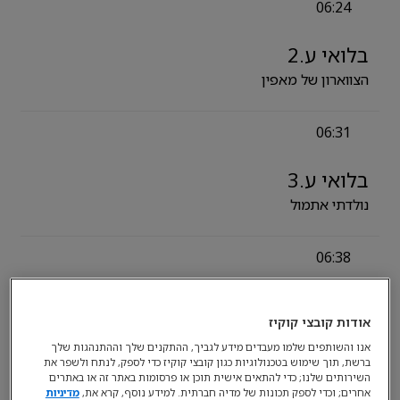
06:24
בלואי ע.2
הצווארון של מאפין
06:31
בלואי ע.3
נולדתי אתמול
06:38
בלואי ע.3
אודות קובצי קוקיז
סיפורים
אנו והשותפים שלמו מעבדים מידע לגביך, ההתקנים שלך וההתנהגות שלך
ברשת, תוך שימוש בטכנולוגיות כגון קובצי קוקיז כדי לספק, לנתח ולשפר את
השירותים שלנו; כדי להתאים אישית תוכן או פרסומות באתר זה או באתרים
06:46
אחרים; וכדי לספק תכונות של מדיה חברתית. למידע נוסף, קרא את,
מדיניות