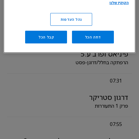
הקוקיז שלנו
.
הגרינים בעיר הגדולה ע.4
חיי כלב/להשתלט על קריקט
נהל העדפות
07:08
דחה הכל
קבל הכל
פיניאס ופרב ע.5
הרפתקה בחלל/דרוגן-פסט
07:31
דרגון סטריקר
פרק 1 התעוררות
07:55