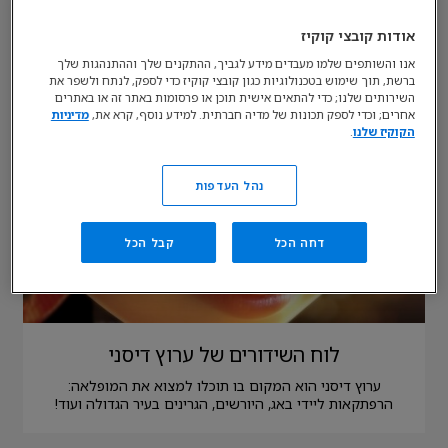
אודות קובצי קוקיז
אנו והשותפים שלמו מעבדים מידע לגביך, ההתקנים שלך וההתנהגות שלך
ברשת, תוך שימוש בטכנולוגיות כגון קובצי קוקיז כדי לספק, לנתח ולשפר את
השירותים שלנו; כדי להתאים אישית תוכן או פרסומות באתר זה או באתרים
אחרים; וכדי לספק תכונות של מדיה חברתית. למידע נוסף, קרא את,
מדיניות
הקוקיז שלנו
.
נהל העדפות
דחה הכל
קבל הכל
לוח השידורים של ערוץ דיסני
ערוץ דיסני הוא המקום בו תוכלו למצוא את המופלאה:
הרפתקאות ליידי באג, היורשים, הגרינים בעיר הגדולה ועוד!